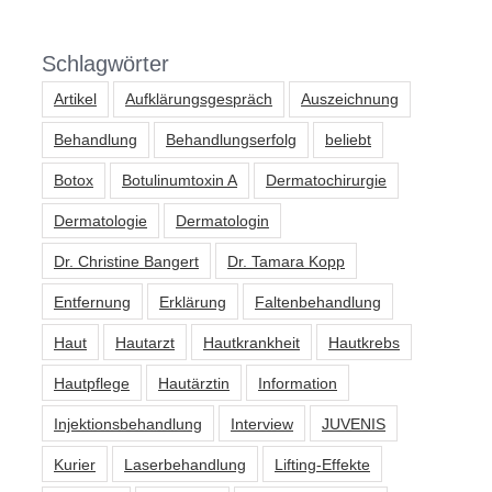
Schlagwörter
Artikel
Aufklärungsgespräch
Auszeichnung
Behandlung
Behandlungserfolg
beliebt
Botox
Botulinumtoxin A
Dermatochirurgie
Dermatologie
Dermatologin
Dr. Christine Bangert
Dr. Tamara Kopp
Entfernung
Erklärung
Faltenbehandlung
Haut
Hautarzt
Hautkrankheit
Hautkrebs
Hautpflege
Hautärztin
Information
Injektionsbehandlung
Interview
JUVENIS
Kurier
Laserbehandlung
Lifting-Effekte