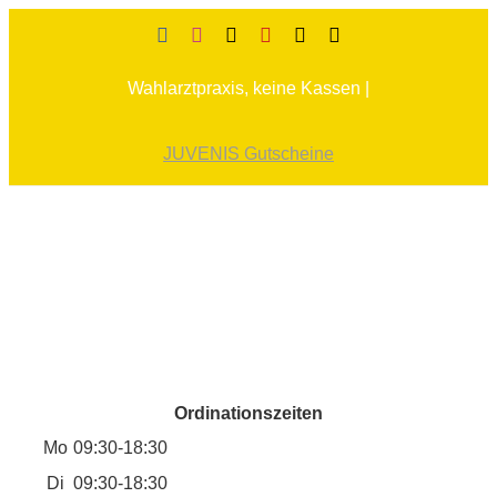
Skip
Facebook
Instagram
Tiktok
YouTube
X
E-
Mail
to
Wahlarztpraxis, keine Kassen |
content
JUVENIS Gutscheine
Ordinationszeiten
Mo
09:30-18:30
Di
09:30-18:30