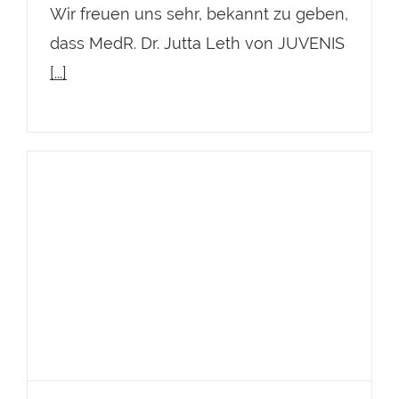
Wir freuen uns sehr, bekannt zu geben,
dass MedR. Dr. Jutta Leth von JUVENIS
[...]
Dr. Dr. Bernhard Moser von
JUVENIS unter den beliebtesten
Ärzten im Kurier 2026