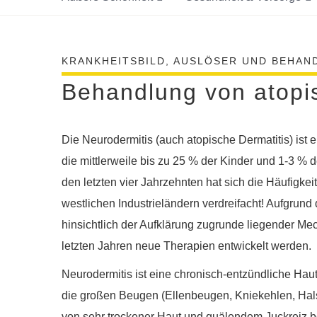
KRANKHEITSBILD, AUSLÖSER UND BEHAN
Behandlung von atopis
Die Neurodermitis (auch atopische Dermatitis) ist 
die mittlerweile bis zu 25 % der Kinder und 1-3 % d
den letzten vier Jahrzehnten hat sich die Häufigkei
westlichen Industrieländern verdreifacht! Aufgrund d
hinsichtlich der Aufklärung zugrunde liegender M
letzten Jahren neue Therapien entwickelt werden.
Neurodermitis ist eine chronisch-entzündliche Haut
die großen Beugen (Ellenbeugen, Kniekehlen, Hals
von sehr trockener Haut und quälendem Juckreiz be