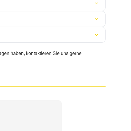
ermitis kostet € 190.
nkasse möglich
. Sie erhalten eine Honorarnote zur
rapieansätze, individuelle Betreuung und gezielte
lität
angestrebt.
ragen haben, kontaktieren Sie uns gerne