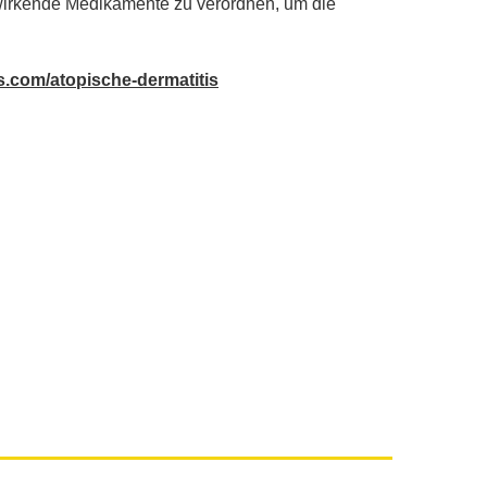
 wirkende Medikamente zu verordnen, um die
s.com/atopische-dermatitis