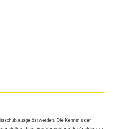
eitsschub ausgelöst werden. Die Kenntnis der
klarzustellen, dass eine Vermeidung der Auslöser zu