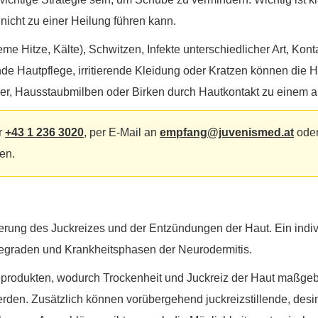
nicht zu einer Heilung führen kann.
me Hitze, Kälte), Schwitzen, Infekte unterschiedlicher Art, Kon
e Hautpflege, irritierende Kleidung oder Kratzen können die 
ser, Hausstaubmilben oder Birken durch Hautkontakt zu einem a
r
+43 1 236 3020
, per E-Mail an
empfang@juvenismed.at
oder
en.
serung des Juckreizes und der Entzündungen der Haut. Ein indi
egraden und Krankheitsphasen der Neurodermitis.
produkten, wodurch Trockenheit und Juckreiz der Haut maßgebl
den. Zusätzlich können vorübergehend juckreizstillende, desin