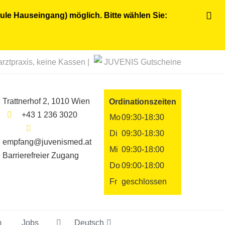
ule Hauseingang) möglich. Bitte wählen Sie:
rztpraxis, keine Kassen |
JUVENIS Gutscheine
Trattnerhof 2, 1010 Wien
Ordinationszeiten
+43 1 236 3020
Mo
09:30-18:30
Di
09:30-18:30
empfang@juvenismed.at
Mi
09:30-18:00
Barrierefreier Zugang
Do
09:00-18:00
Fr
geschlossen
m
Jobs
Deutsch