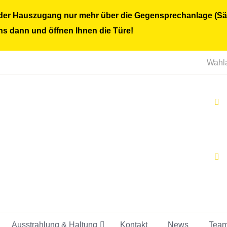
st der Hauszugang nur mehr über die Gegensprechanlage (Sä
s dann und öffnen Ihnen die Türe!
Wahla
Ausstrahlung & Haltung
Kontakt
News
Tea