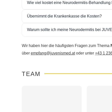
Wie viel kostet eine Neurodermitis-Behandlun
und effektiv
ist.
Vermeidung bekannter Auslöser
Die Kosten hängen von der Art der Behandlung und de
Übernimmt die Krankenkasse die Kosten?
schonende Reinigung der Haut
Die
genauen Preise erhalten Sie im persönliche
Da es sich um eine medizinische Behandlung handelt
Stressreduktion
Warum sollte ich meine Neurodermitis bei JUV
Einreichung.
Bei JUVENIS werden Sie von
erfahrenen Fachärzt
Hautpflegekonzepte wird eine
langfristige Stabili
Wir haben hier die häufigsten Fragen zum Thema
über
empfang@juvenismed.at
oder unter
+43 1 23
TEAM