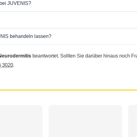
g bei JUVENIS?
m individuellen Therapieplan ab. Eine Erstordination für eine Neurod
n Beratungsgespräch
.
, ist häufig eine
(teilweise) Kostenübernahme durch die Kranke
ENIS behandeln lassen?
innen und Fachärzten für Dermatologie
betreut. Durch moderne The
sierung Ihrer Haut und eine deutliche Verbesserung der Lebensqua
Neurodermitis
beantwortet. Sollten Sie darüber hinaus noch F
6 3020
.