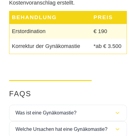
Kostenvoranschlag erstellt.
BEHANDLUNG
PREIS
Erstordination
€ 190
Korrektur der Gynäkomastie
*ab € 3.500
FAQS
Was ist eine Gynäkomastie?
Gynäkomastie bezeichnet eine
Vergrößerung der
Welche Ursachen hat eine Gynäkomastie?
männlichen Brust
, die durch eine Zunahme von