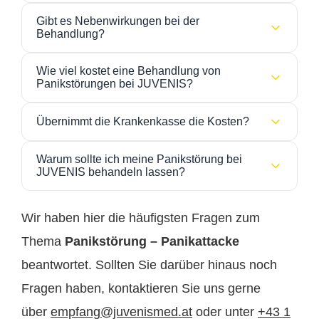
Wenn Panikattacken regelmäßig auftreten oder Ihre
sich auf den Moment konzentrieren
Gibt es Nebenwirkungen bei der
Lebensqualität einschränken, sollten Sie
frühzeitig
Behandlung?
ärztliche oder therapeutische Hilfe
in Anspruch
Entspannungstechniken anwenden
Psychotherapeutische Maßnahmen sind in der Regel
nehmen.
Wie viel kostet eine Behandlung von
nebenwirkungsarm. Bei medikamentöser Therapie
Panikstörungen bei JUVENIS?
sich daran erinnern, dass die Attacke
werden mögliche Nebenwirkungen individuell
vorübergeht
Die Kosten hängen vom Umfang der Therapie und
besprochen.
Übernimmt die Krankenkasse die Kosten?
der Anzahl der Sitzungen ab. Eine Therapieeinheit
(50 Minuten) für neue Patienten kostet € 130 und für
Je nach Therapieform kann eine
(teilweise)
Warum sollte ich meine Panikstörung bei
bestehende Patienten € 120.
Kostenübernahme durch die Krankenkasse
JUVENIS behandeln lassen?
möglich sein.
Die
genauen Preise erhalten Sie im persönlichen
Bei JUVENIS werden Sie von
erfahrenen
Beratungsgespräch
.
Fachärztinnen, Fachärzten und Therapeutinnen,
Wir haben hier die häufigsten Fragen zum
Therapeuten
betreut. Durch individuelle
Thema
Panikstörung – Panikattacke
Therapieansätze, moderne Behandlungsmethoden
beantwortet. Sollten Sie darüber hinaus noch
und eine einfühlsame Begleitung wird eine
nachhaltige Reduktion der Panikattacken und
Fragen haben, kontaktieren Sie uns gerne
eine Verbesserung Ihrer Lebensqualität
über
empfang@juvenismed.at
oder unter
+43 1
angestrebt.