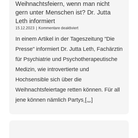
Weihnachtsfeiern, wenn man nicht
gern unter Menschen ist? Dr. Jutta
Leth informiert
für
15.12.2023
|
Kommentare deaktiviert
Wie
In einem Artikel in der Tageszeitung "Die
kommt
man
Presse" informiert Dr. Jutta Leth, Fachärztin
durch
die
für Psychiatrie und Psychotherapeutische
Weihnachtsfeiern,
wenn
Medizin, wie introvertierte und
man
nicht
Hochsensible sich über die
gern
Weihnachtsfeiertage retten können. Für all
unter
Menschen
jene können nämlich Partys
[...]
ist?
Dr.
Jutta
Leth
informiert