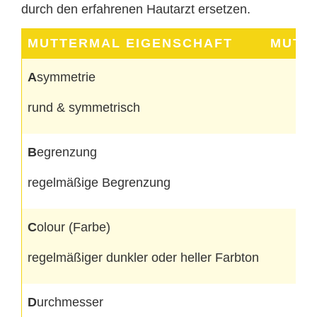
durch den erfahrenen Hautarzt ersetzen.
MUTTERMAL EIGENSCHAFT
MUTT
A
symmetrie
rund & symmetrisch
B
egrenzung
regelmäßige Begrenzung
C
olour (Farbe)
regelmäßiger dunkler oder heller Farbton
D
urchmesser