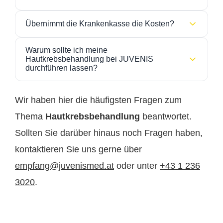
Die Kosten hängen von der Art der Behandlung und
Vermeidung intensiver UV-Strahlung
Übernimmt die Krankenkasse die Kosten?
dem individuellen Befund ab.
Eine Hautkrebsvorsorge-Untersuchung kostet ab €
Da es sich um eine medizinisch notwendige
regelmäßige Hautkontrollen beim Hautarzt
Warum sollte ich meine
190. Dermatochirurgische Leistungen, wie
Behandlung handelt, ist häufig eine
(teilweise)
Hautkrebsbehandlung bei JUVENIS
Muttermalentfernung kosten ab € 250.
Kostenübernahme durch die Krankenkasse
durchführen lassen?
möglich
. Sie erhalten eine Honorarnote zur
Die
genauen Preise erhalten Sie im persönlichen
Bei JUVENIS werden Sie von
erfahrenen
Einreichung.
Beratungsgespräch
.
Fachärztinnen und Fachärzten für Dermatologie
Wir haben hier die häufigsten Fragen zum
betreut. Durch moderne Diagnostik, präzise
Thema
Hautkrebsbehandlung
beantwortet.
chirurgische Techniken und umfassende Nachsorge
Sollten Sie darüber hinaus noch Fragen haben,
wird eine
sichere und effektive Behandlung auf
höchstem medizinischem Niveau
gewährleistet.
kontaktieren Sie uns gerne über
empfang@juvenismed.at
oder unter
+43 1 236
3020
.