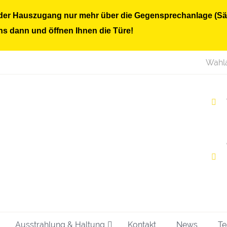
st der Hauszugang nur mehr über die Gegensprechanlage (Sä
s dann und öffnen Ihnen die Türe!
Wahla
Ausstrahlung & Haltung
Kontakt
News
T