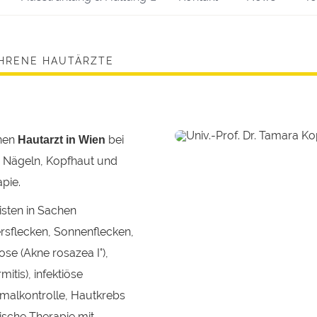
AHRENE HAUTÄRZTE
enen
bei
Hautarzt in Wien
, Nägeln, Kopfhaut und
pie.
isten in Sachen
rsflecken, Sonnenflecken,
e (Akne rosazea I°),
tis), infektiöse
rmalkontrolle, Hautkrebs
sche Therapie mit