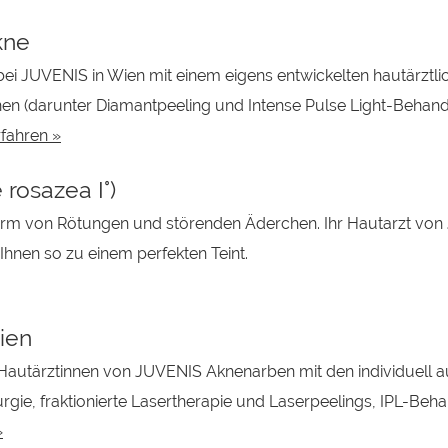
kne
ei JUVENIS in Wien mit einem eigens entwickelten hautärztl
inen (darunter Diamantpeeling und Intense Pulse Light-Behand
fahren »
rosazea I°)
Form von Rötungen und störenden Äderchen. Ihr Hautarzt vo
Ihnen so zu einem perfekten Teint.
ien
Hautärztinnen von JUVENIS Aknenarben mit den individuell 
rgie, fraktionierte Lasertherapie und Laserpeelings, IPL-Be
»