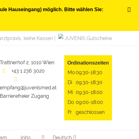
ule Hauseingang) möglich. Bitte wählen Sie:
rztpraxis, keine Kassen |
JUVENIS Gutscheine
Trattnerhof 2, 1010 Wien
Ordinationszeiten
+43 1 236 3020
Mo
09:30-18:30
Di
09:30-18:30
empfang@juvenismed.at
Mi
09:30-18:00
Barrierefreier Zugang
Do
09:00-18:00
Fr
geschlossen
eam
Jobs
Deutsch