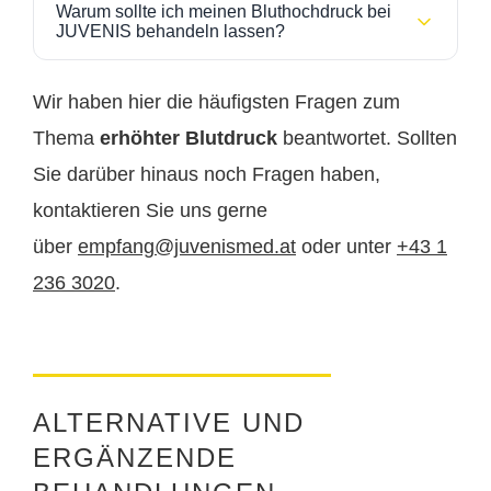
Warum sollte ich meinen Bluthochdruck bei
350.
Therapien handelt, ist häufig eine
(teilweise)
JUVENIS behandeln lassen?
Kostenübernahme durch die Krankenkasse
Die
genauen Preise erhalten Sie im persönlichen
Bei JUVENIS profitieren Sie von
moderner
möglich.
Beratungsgespräch
.
Diagnostik, individueller Betreuung und
Wir haben hier die häufigsten Fragen zum
erfahrenen Fachärztinnen und Fachärzte
. Durch
Thema
erhöhter Blutdruck
beantwortet. Sollten
gezielte Vorsorge, präzise Untersuchungen und
Sie darüber hinaus noch Fragen haben,
individuell abgestimmte Therapiekonzepte wird Ihr
Herz-Kreislauf-Risiko nachhaltig reduziert
.
kontaktieren Sie uns gerne
über
empfang@juvenismed.at
oder unter
+43 1
236 3020
.
ALTERNATIVE UND
ERGÄNZENDE