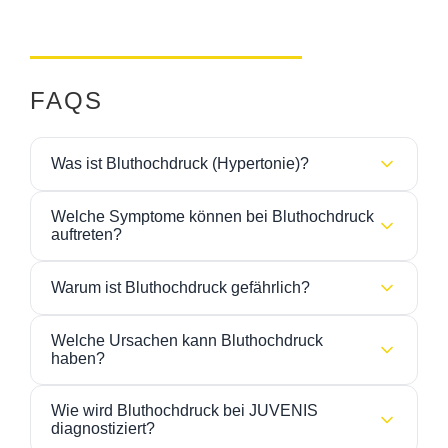
FAQS
Was ist Bluthochdruck (Hypertonie)?
Bluthochdruck bedeutet, dass der Druck in den
Welche Symptome können bei Bluthochdruck
Blutgefäßen dauerhaft erhöht ist. Unbehandelt kann
auftreten?
Hypertonie das Risiko für
Herzinfarkt, Schlaganfall
Bluthochdruck verursacht oft lange Zeit keine
oder Gefäßerkrankungen
erhöhen.
Warum ist Bluthochdruck gefährlich?
Beschwerden. Mögliche Symptome sind:
Dauerhaft erhöhter Blutdruck belastet Herz und
Kopfschmerzen
Welche Ursachen kann Bluthochdruck
Gefäße und kann langfristig zu:
haben?
Schwindel
Herz-Kreislauf-Erkrankungen
Häufige Ursachen und Risikofaktoren sind:
Wie wird Bluthochdruck bei JUVENIS
Herzklopfen
diagnostiziert?
Schlaganfall
genetische Veranlagung