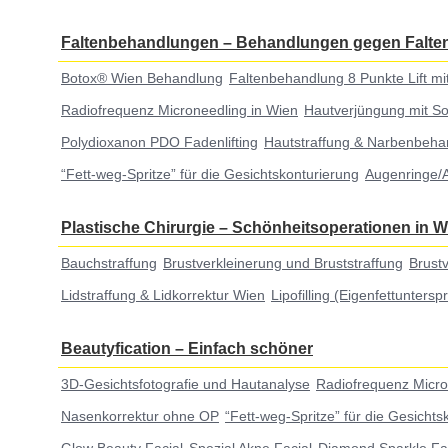
Faltenbehandlungen
–
Behandlungen gegen Falten
Botox® Wien Behandlung
Faltenbehandlung 8 Punkte Lift mi
Radiofrequenz Microneedling in Wien
Hautverjüngung mit Sof
Polydioxanon PDO Fadenlifting
Hautstraffung & Narbenbeha
“Fett-weg-Spritze” für die Gesichtskonturierung
Augenringe/
Plastische Chirurgie
–
Schönheitsoperationen in W
Bauchstraffung
Brustverkleinerung und Bruststraffung
Brust
Lidstraffung & Lidkorrektur Wien
Lipofilling (Eigenfettuntersp
Beautyfication
–
Einfach schöner
3D-Gesichtsfotografie und Hautanalyse
Radiofrequenz Micro
Nasenkorrektur ohne OP
“Fett-weg-Spritze” für die Gesichts