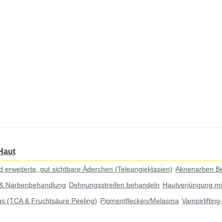
Haut
weiterte, gut sichtbare Äderchen (Teleangiektasien)
Aknenarben B
 & Narbenbehandlung
Dehnungsstreifen behandeln
Hautverjüngung mi
gs (TCA & Fruchtsäure Peeling)
Pigmentflecken/Melasma
Vampirliftin