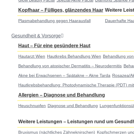
Glow Beauty Facial
Spezial Akne Facial
Diamond Sparkle Fa
Kopfhaar
–
Fülliges, glänzendes Haar
Weitere Lei
Plasmabehandlung gegen Haarausfall
Dauerhafte Haa
Gesundheit & Vorsorge
Haut
–
Für eine gesündere Haut
Hautarzt Wien
Hautkrebs Behandlung Wien
Behandlung von
Behandlung von atopischer Dermatitis – Neurodermitis
Behan
Akne bei Erwachsenen – Spätakne – Akne Tarda
Rosazea/A
Hautkrebsbehandlung: Photodynamische Therapie (PDT) mit 
Allergien
–
Diagnose und Behandlung
Heuschnupfen
Diagnose und Behandlung
Lungenfunktionsü
Weitere Leistungen
–
Leistungen rund um Gesundh
Bruxismus (nächtliches Zähneknirschen)
Kopfschmerzen und