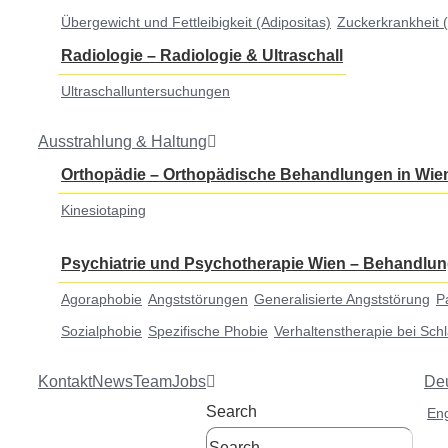
Übergewicht und Fettleibigkeit (Adipositas)
Zuckerkrankheit (
Radiologie
–
Radiologie & Ultraschall
Ultraschalluntersuchungen
Ausstrahlung & Haltung
Orthopädie
–
Orthopädische Behandlungen in Wie
Kinesiotaping
Psychiatrie und Psychotherapie Wien
–
Behandlun
Agoraphobie
Angststörungen
Generalisierte Angststörung
P
Sozialphobie
Spezifische Phobie
Verhaltenstherapie bei Sch
Kontakt
News
Team
Jobs
De
Search
Eng