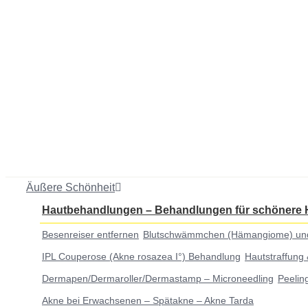
Äußere Schönheit
Hautbehandlungen
–
Behandlungen für schönere 
Besenreiser entfernen
Blutschwämmchen (Hämangiome) und er
IPL Couperose (Akne rosazea I°) Behandlung
Hautstraffung
Dermapen/Dermaroller/Dermastamp – Microneedling
Peelin
Akne bei Erwachsenen – Spätakne – Akne Tarda