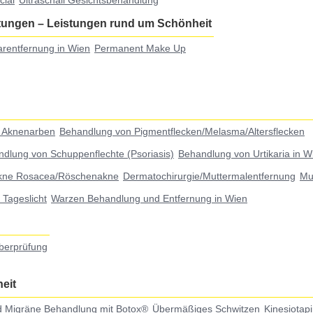
cial
Ultraschall Gesichtsbehandlung
stungen
–
Leistungen rund um Schönheit
rentfernung in Wien
Permanent Make Up
 Aknenarben
Behandlung von Pigmentflecken/Melasma/Altersflecken
dlung von Schuppenflechte (Psoriasis)
Behandlung von Urtikaria in W
kne Rosacea/Röschenakne
Dermatochirurgie/Muttermalentfernung
Mu
Tageslicht
Warzen Behandlung und Entfernung in Wien
berprüfung
eit
 Migräne Behandlung mit Botox®
Übermäßiges Schwitzen
Kinesiotap