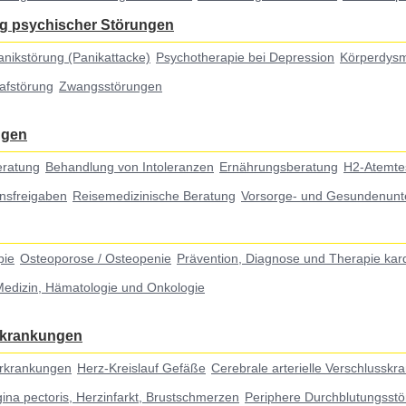
g psychischer Störungen
anikstörung (Panikattacke)
Psychotherapie bei Depression
Körperdys
lafstörung
Zwangsstörungen
ngen
eratung
Behandlung von Intoleranzen
Ernährungsberatung
H2-Atemte
nsfreigaben
Reisemedizinische Beratung
Vorsorge- und Gesundenunt
pie
Osteoporose / Osteopenie
Prävention, Diagnose und Therapie kar
Medizin, Hämatologie und Onkologie
erkrankungen
Erkrankungen
Herz-Kreislauf Gefäße
Cerebrale arterielle Verschlusskr
ina pectoris, Herzinfarkt, Brustschmerzen
Periphere Durchblutungsstö