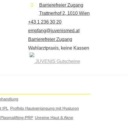
Barrierefreier Zugang
Trattnerhof 2, 1010 Wien
+43 1 236 30 20
empfang@juvenismed.at
Barrierefreier Zugang
Wahlarztpraxis, keine Kassen
JUVENIS Gutscheine
ehandlung
t IPL
Profhilo Hautverjüngung mit Hyaluron
g-Plasmalifting-PRP
Unreine Haut & Akne