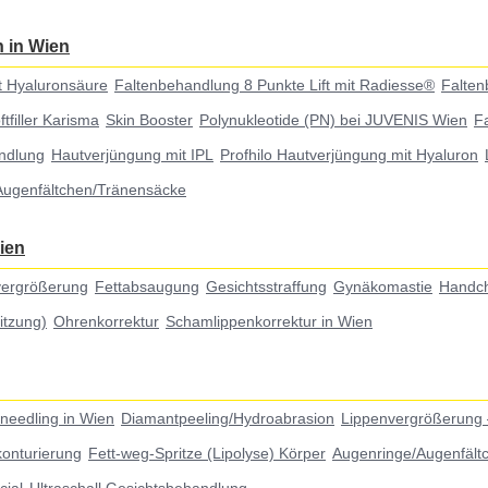
 in Wien
t Hyaluronsäure
Faltenbehandlung 8 Punkte Lift mit Radiesse®
Falten
tfiller Karisma
Skin Booster
Polynukleotide (PN) bei JUVENIS Wien
F
ndlung
Hautverjüngung mit IPL
Profhilo Hautverjüngung mit Hyaluron
Augenfältchen/Tränensäcke
ien
vergrößerung
Fettabsaugung
Gesichtsstraffung
Gynäkomastie
Handch
ritzung)
Ohrenkorrektur
Schamlippenkorrektur in Wien
needling in Wien
Diamantpeeling/Hydroabrasion
Lippenvergrößerung 
konturierung
Fett-weg-Spritze (Lipolyse) Körper
Augenringe/Augenfält