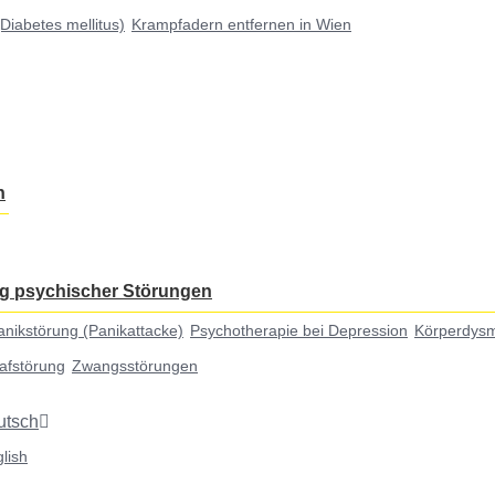
Diabetes mellitus)
Krampfadern entfernen in Wien
n
g psychischer Störungen
anikstörung (Panikattacke)
Psychotherapie bei Depression
Körperdys
lafstörung
Zwangsstörungen
utsch
lish