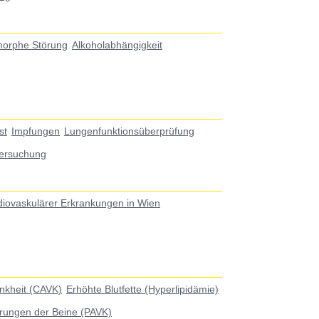
morphe Störung
Alkoholabhängigkeit
st
Impfungen
Lungenfunktionsüberprüfung
ersuchung
diovaskulärer Erkrankungen in Wien
ankheit (CAVK)
Erhöhte Blutfette (Hyperlipidämie)
rungen der Beine (PAVK)