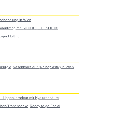
behandlung in Wien
adenlifting mit SILHOUETTE SOFT®
Liquid Lifting
irurgie
Nasenkorrektur (Rhinoplastik) in Wien
– Lippenkorrektur mit Hyaluronsäure
chen/Tränensäcke
Ready to go Facial