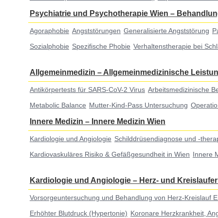
Psychiatrie und Psychotherapie Wien
–
Behandlun
Agoraphobie
Angststörungen
Generalisierte Angststörung
P
Sozialphobie
Spezifische Phobie
Verhaltenstherapie bei Sch
Allgemeinmedizin
–
Allgemeinmedizinische Leistu
Antikörpertests für SARS-CoV-2 Virus
Arbeitsmedizinische B
Metabolic Balance
Mutter-Kind-Pass Untersuchung
Operatio
Innere Medizin
–
Innere Medizin Wien
Kardiologie und Angiologie
Schilddrüsendiagnose und -thera
Kardiovaskuläres Risiko & Gefäßgesundheit in Wien
Innere 
Kardiologie und Angiologie
–
Herz- und Kreislauf
Vorsorgeuntersuchung und Behandlung von Herz-Kreislauf 
Erhöhter Blutdruck (Hypertonie)
Koronare Herzkrankheit, Ang