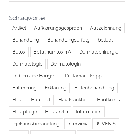
Schlagwörter
Artikel
Aufklärungsgespräch
Auszeichnung
Behandlung
Behandlungserfolg
beliebt
Botox
Botulinumtoxin A
Dermatochirurgie
Dermatologie
Dermatologin
Dr. Christine Bangert
Dr. Tamara Kopp
Entfernung
Erklärung
Faltenbehandlung
Haut
Hautarzt
Hautkrankheit
Hautkrebs
Hautpflege
Hautärztin
Information
Injektionsbehandlung
Interview
JUVENIS