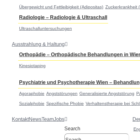
Übergewicht und Fettleibigkeit (Adipositas)
Zuckerkrankheit (
Radiologie
–
Radiologie & Ultraschall
Ultraschalluntersuchungen
Ausstrahlung & Haltung
Orthopädie
–
Orthopädische Behandlungen in Wie
Kinesiotaping
Psychiatrie und Psychotherapie Wien
–
Behandlun
Agoraphobie
Angststörungen
Generalisierte Angststörung
P
Sozialphobie
Spezifische Phobie
Verhaltenstherapie bei Sch
Kontakt
News
Team
Jobs
De
Search
Eng