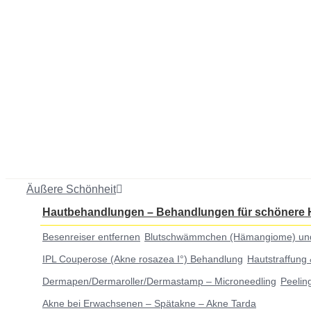
Äußere Schönheit
Hautbehandlungen
–
Behandlungen für schönere 
Besenreiser entfernen
Blutschwämmchen (Hämangiome) und er
IPL Couperose (Akne rosazea I°) Behandlung
Hautstraffung
Dermapen/Dermaroller/Dermastamp – Microneedling
Peelin
Akne bei Erwachsenen – Spätakne – Akne Tarda