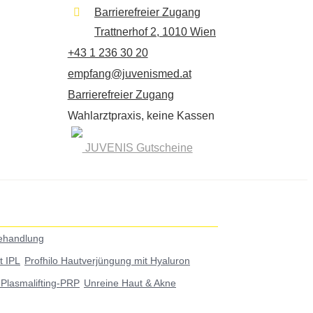
Barrierefreier Zugang
Trattnerhof 2, 1010 Wien
+43 1 236 30 20
empfang@juvenismed.at
Barrierefreier Zugang
Wahlarztpraxis, keine Kassen
JUVENIS Gutscheine
ehandlung
t IPL
Profhilo Hautverjüngung mit Hyaluron
g-Plasmalifting-PRP
Unreine Haut & Akne