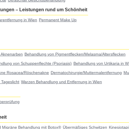
cial
Ultraschall Gesichtsbehandlung
stungen
–
Leistungen rund um Schönheit
rentfernung in Wien
Permanent Make Up
 Aknenarben
Behandlung von Pigmentflecken/Melasma/Altersflecken
dlung von Schuppenflechte (Psoriasis)
Behandlung von Urtikaria in W
kne Rosacea/Röschenakne
Dermatochirurgie/Muttermalentfernung
Mu
Tageslicht
Warzen Behandlung und Entfernung in Wien
berprüfung
eit
 Migräne Behandlung mit Botox®
Übermäßiges Schwitzen
Kinesiotap