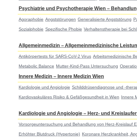
Psychiatrie und Psychotherapie Wien
–
Behandlun
Agoraphobie
Angststörungen
Generalisierte Angststörung
P
Sozialphobie
Spezifische Phobie
Verhaltenstherapie bei Sch
Allgemeinmedizin
–
Allgemeinmedizinische Leistu
Antikörpertests für SARS-CoV-2 Virus
Arbeitsmedizinische B
Metabolic Balance
Mutter-Kind-Pass Untersuchung
Operatio
Innere Medizin
–
Innere Medizin Wien
Kardiologie und Angiologie
Schilddrüsendiagnose und -thera
Kardiovaskuläres Risiko & Gefäßgesundheit in Wien
Innere 
Kardiologie und Angiologie
–
Herz- und Kreislauf
Vorsorgeuntersuchung und Behandlung von Herz-Kreislauf 
Erhöhter Blutdruck (Hypertonie)
Koronare Herzkrankheit, Ang