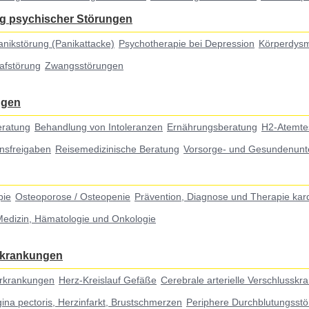
g psychischer Störungen
anikstörung (Panikattacke)
Psychotherapie bei Depression
Körperdys
lafstörung
Zwangsstörungen
ngen
eratung
Behandlung von Intoleranzen
Ernährungsberatung
H2-Atemte
nsfreigaben
Reisemedizinische Beratung
Vorsorge- und Gesundenunt
pie
Osteoporose / Osteopenie
Prävention, Diagnose und Therapie kar
Medizin, Hämatologie und Onkologie
erkrankungen
Erkrankungen
Herz-Kreislauf Gefäße
Cerebrale arterielle Verschlusskr
ina pectoris, Herzinfarkt, Brustschmerzen
Periphere Durchblutungsstö