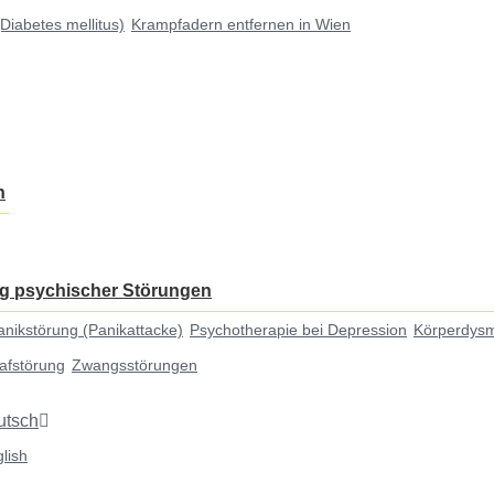
Diabetes mellitus)
Krampfadern entfernen in Wien
n
g psychischer Störungen
anikstörung (Panikattacke)
Psychotherapie bei Depression
Körperdys
lafstörung
Zwangsstörungen
utsch
lish