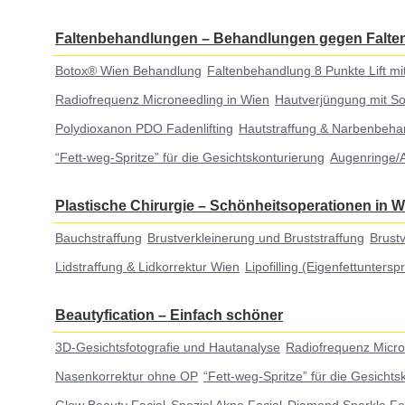
Faltenbehandlungen
–
Behandlungen gegen Falten
Botox® Wien Behandlung
Faltenbehandlung 8 Punkte Lift mi
Radiofrequenz Microneedling in Wien
Hautverjüngung mit Sof
Polydioxanon PDO Fadenlifting
Hautstraffung & Narbenbeha
“Fett-weg-Spritze” für die Gesichtskonturierung
Augenringe/
Plastische Chirurgie
–
Schönheitsoperationen in W
Bauchstraffung
Brustverkleinerung und Bruststraffung
Brust
Lidstraffung & Lidkorrektur Wien
Lipofilling (Eigenfettuntersp
Beautyfication
–
Einfach schöner
3D-Gesichtsfotografie und Hautanalyse
Radiofrequenz Micro
Nasenkorrektur ohne OP
“Fett-weg-Spritze” für die Gesichts