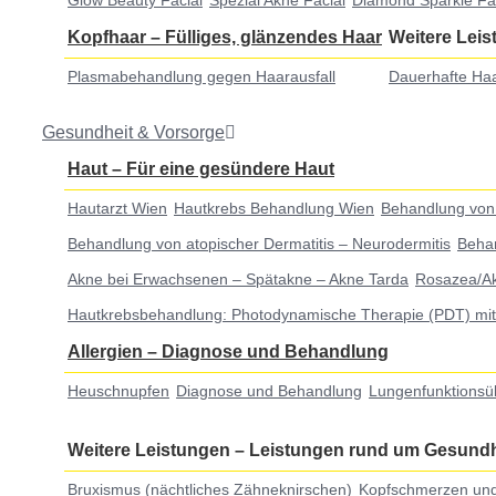
Glow Beauty Facial
Spezial Akne Facial
Diamond Sparkle Fa
Kopfhaar
–
Fülliges, glänzendes Haar
Weitere Lei
Plasmabehandlung gegen Haarausfall
Dauerhafte Haa
Gesundheit & Vorsorge
Haut
–
Für eine gesündere Haut
Hautarzt Wien
Hautkrebs Behandlung Wien
Behandlung von
Behandlung von atopischer Dermatitis – Neurodermitis
Behan
Akne bei Erwachsenen – Spätakne – Akne Tarda
Rosazea/A
Hautkrebsbehandlung: Photodynamische Therapie (PDT) mit 
Allergien
–
Diagnose und Behandlung
Heuschnupfen
Diagnose und Behandlung
Lungenfunktionsü
Weitere Leistungen
–
Leistungen rund um Gesundh
Bruxismus (nächtliches Zähneknirschen)
Kopfschmerzen und