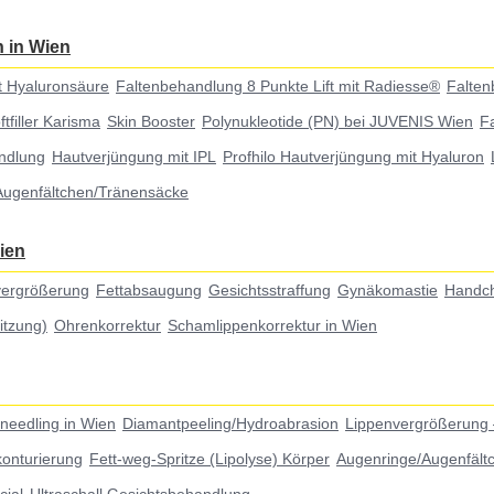
 in Wien
t Hyaluronsäure
Faltenbehandlung 8 Punkte Lift mit Radiesse®
Falten
tfiller Karisma
Skin Booster
Polynukleotide (PN) bei JUVENIS Wien
F
ndlung
Hautverjüngung mit IPL
Profhilo Hautverjüngung mit Hyaluron
Augenfältchen/Tränensäcke
ien
vergrößerung
Fettabsaugung
Gesichtsstraffung
Gynäkomastie
Handch
ritzung)
Ohrenkorrektur
Schamlippenkorrektur in Wien
needling in Wien
Diamantpeeling/Hydroabrasion
Lippenvergrößerung 
konturierung
Fett-weg-Spritze (Lipolyse) Körper
Augenringe/Augenfält