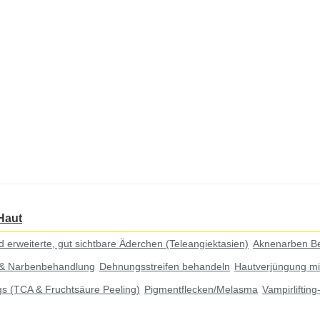
Haut
weiterte, gut sichtbare Äderchen (Teleangiektasien)
Aknenarben B
 & Narbenbehandlung
Dehnungsstreifen behandeln
Hautverjüngung mi
gs (TCA & Fruchtsäure Peeling)
Pigmentflecken/Melasma
Vampirliftin