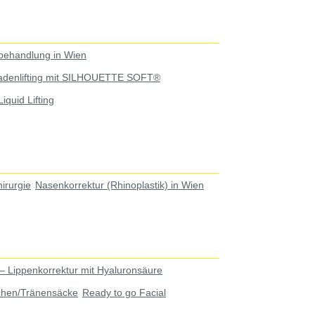
behandlung in Wien
adenlifting mit SILHOUETTE SOFT®
Liquid Lifting
irurgie
Nasenkorrektur (Rhinoplastik) in Wien
– Lippenkorrektur mit Hyaluronsäure
chen/Tränensäcke
Ready to go Facial