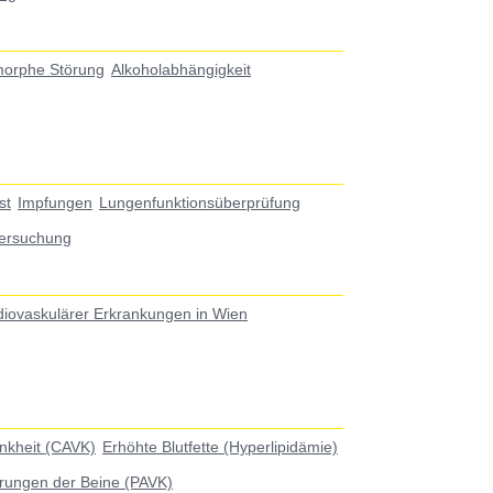
morphe Störung
Alkoholabhängigkeit
st
Impfungen
Lungenfunktionsüberprüfung
ersuchung
diovaskulärer Erkrankungen in Wien
ankheit (CAVK)
Erhöhte Blutfette (Hyperlipidämie)
rungen der Beine (PAVK)