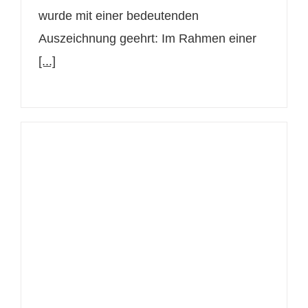
wurde mit einer bedeutenden
Auszeichnung geehrt: Im Rahmen einer
[...]
Hämangiom sanft entfernen:
Moderne Lasertherapie bei
JUVENIS