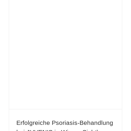
Erfolgreiche Psoriasis-Behandlung
bei JUVENIS in Wien – Sichtbare
Hautverbesserung dank individueller
Therapie
Erfolgreiche Psoriasis-Behandlung