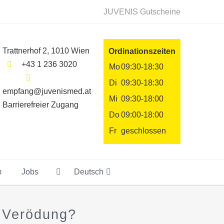
JUVENIS Gutscheine
Trattnerhof 2, 1010 Wien
Ordinationszeiten
+43 1 236 3020
Mo
09:30-18:30
Di
09:30-18:30
empfang@juvenismed.at
Mi
09:30-18:00
Barrierefreier Zugang
Do
09:00-18:00
Fr
geschlossen
m
Jobs
Deutsch
r Verödung?