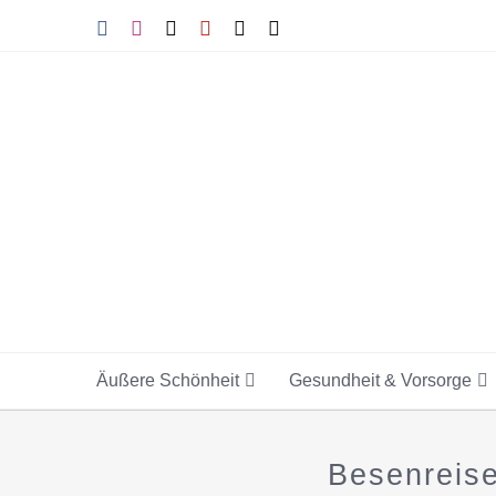
Skip
Facebook
Instagram
Tiktok
YouTube
X
E-
Mail
to
content
Äußere Schönheit
Gesundheit & Vorsorge
Besenreise