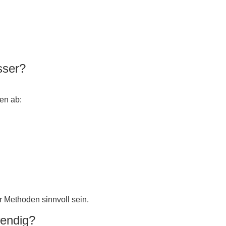
sser?
en ab:
r Methoden sinnvoll sein.
wendig?