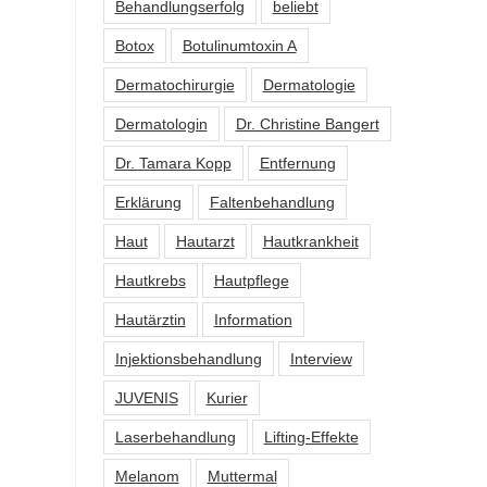
Behandlungserfolg
beliebt
Botox
Botulinumtoxin A
Dermatochirurgie
Dermatologie
Dermatologin
Dr. Christine Bangert
Dr. Tamara Kopp
Entfernung
Erklärung
Faltenbehandlung
Haut
Hautarzt
Hautkrankheit
Hautkrebs
Hautpflege
Hautärztin
Information
Injektionsbehandlung
Interview
JUVENIS
Kurier
Laserbehandlung
Lifting-Effekte
Melanom
Muttermal