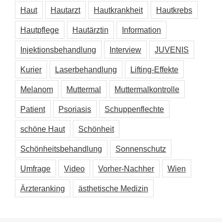
Haut
Hautarzt
Hautkrankheit
Hautkrebs
Hautpflege
Hautärztin
Information
Injektionsbehandlung
Interview
JUVENIS
Kurier
Laserbehandlung
Lifting-Effekte
Melanom
Muttermal
Muttermalkontrolle
Patient
Psoriasis
Schuppenflechte
schöne Haut
Schönheit
Schönheitsbehandlung
Sonnenschutz
Umfrage
Video
Vorher-Nachher
Wien
Ärzteranking
ästhetische Medizin