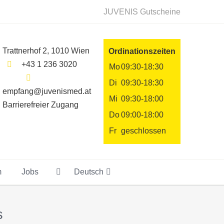
JUVENIS Gutscheine
Trattnerhof 2, 1010 Wien
Ordinationszeiten
+43 1 236 3020
Mo
09:30-18:30
Di
09:30-18:30
empfang@juvenismed.at
Mi
09:30-18:00
Barrierefreier Zugang
Do
09:00-18:00
Fr
geschlossen
m
Jobs
Deutsch
s