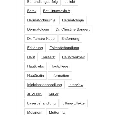
Behandlungserfolg
beliebt
Botox
Botulinumtoxin A
Dermatochirurgie
Dermatologie
Dermatologin
Dr. Christine Bangert
Dr. Tamara Kopp
Entfernung
Erklärung
Faltenbehandlung
Haut
Hautarzt
Hautkrankheit
Hautkrebs
Hautpflege
Hautärztin
Information
Injektionsbehandlung
Interview
JUVENIS
Kurier
Laserbehandlung
Lifting-Effekte
Melanom
Muttermal