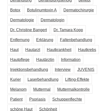
Botox
Botulinumtoxin A
Dermatochirurgie
Dermatologie
Dermatologin
Dr. Christine Bangert
Dr. Tamara Kopp
Entfernung
Erklärung
Faltenbehandlung
Haut
Hautarzt
Hautkrankheit
Hautkrebs
Hautpflege
Hautärztin
Information
Injektionsbehandlung
Interview
JUVENIS
Kurier
Laserbehandlung
Lifting-Effekte
Melanom
Muttermal
Muttermalkontrolle
Patient
Psoriasis
Schuppenflechte
schöne Haut
Schönheit