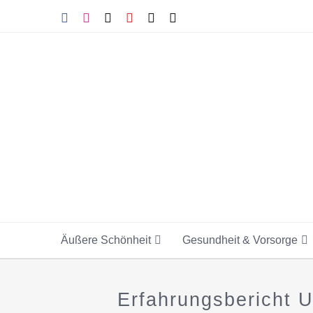
Skip
Facebook
Instagram
Tiktok
YouTube
X
E-
Mail
to
content
Äußere Schönheit
Gesundheit & Vorsorge
Erfahrungsbericht 