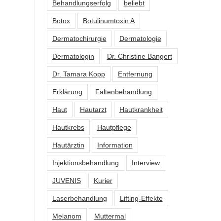
Behandlungserfolg
beliebt
Botox
Botulinumtoxin A
Dermatochirurgie
Dermatologie
Dermatologin
Dr. Christine Bangert
Dr. Tamara Kopp
Entfernung
Erklärung
Faltenbehandlung
Haut
Hautarzt
Hautkrankheit
Hautkrebs
Hautpflege
Hautärztin
Information
Injektionsbehandlung
Interview
JUVENIS
Kurier
Laserbehandlung
Lifting-Effekte
Melanom
Muttermal