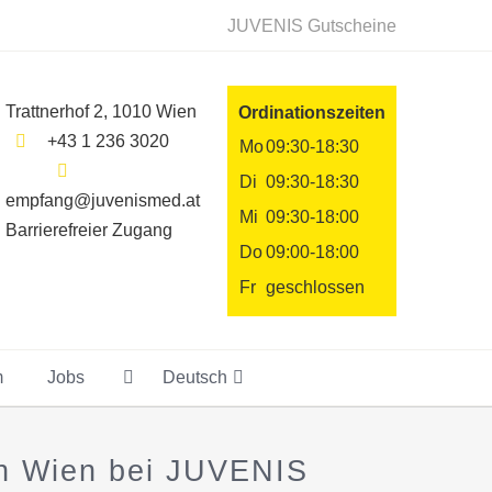
JUVENIS Gutscheine
Trattnerhof 2, 1010 Wien
Ordinationszeiten
+43 1 236 3020
Mo
09:30-18:30
Di
09:30-18:30
empfang@juvenismed.at
Mi
09:30-18:00
Barrierefreier Zugang
Do
09:00-18:00
Fr
geschlossen
m
Jobs
Deutsch
in Wien bei JUVENIS