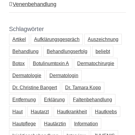
Venenbehandlung
Schlagwörter
Artikel
Aufklärungsgespräch
Auszeichnung
Behandlung
Behandlungserfolg
beliebt
Botox
Botulinumtoxin A
Dermatochirurgie
Dermatologie
Dermatologin
Dr. Christine Bangert
Dr. Tamara Kopp
Entfernung
Erklärung
Faltenbehandlung
Haut
Hautarzt
Hautkrankheit
Hautkrebs
Hautpflege
Hautärztin
Information