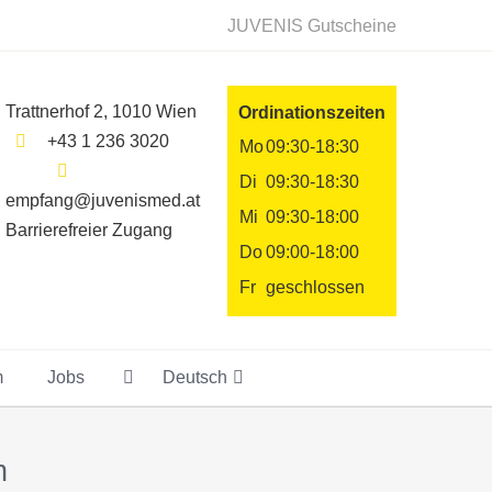
JUVENIS Gutscheine
Trattnerhof 2, 1010 Wien
Ordinationszeiten
+43 1 236 3020
Mo
09:30-18:30
Di
09:30-18:30
empfang@juvenismed.at
Mi
09:30-18:00
Barrierefreier Zugang
Do
09:00-18:00
Fr
geschlossen
m
Jobs
Deutsch
n