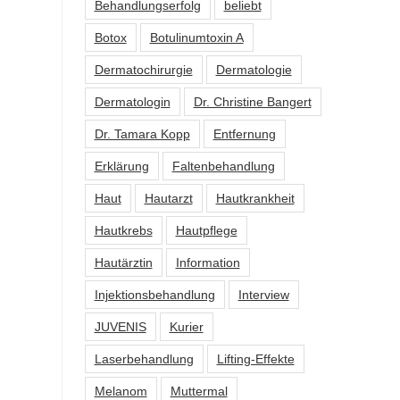
Behandlungserfolg
beliebt
Botox
Botulinumtoxin A
Dermatochirurgie
Dermatologie
Dermatologin
Dr. Christine Bangert
Dr. Tamara Kopp
Entfernung
Erklärung
Faltenbehandlung
Haut
Hautarzt
Hautkrankheit
Hautkrebs
Hautpflege
Hautärztin
Information
Injektionsbehandlung
Interview
JUVENIS
Kurier
Laserbehandlung
Lifting-Effekte
Melanom
Muttermal