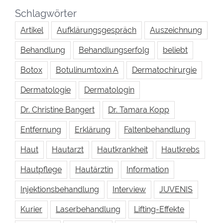
Schlagwörter
Artikel
Aufklärungsgespräch
Auszeichnung
Behandlung
Behandlungserfolg
beliebt
Botox
Botulinumtoxin A
Dermatochirurgie
Dermatologie
Dermatologin
Dr. Christine Bangert
Dr. Tamara Kopp
Entfernung
Erklärung
Faltenbehandlung
Haut
Hautarzt
Hautkrankheit
Hautkrebs
Hautpflege
Hautärztin
Information
Injektionsbehandlung
Interview
JUVENIS
Kurier
Laserbehandlung
Lifting-Effekte