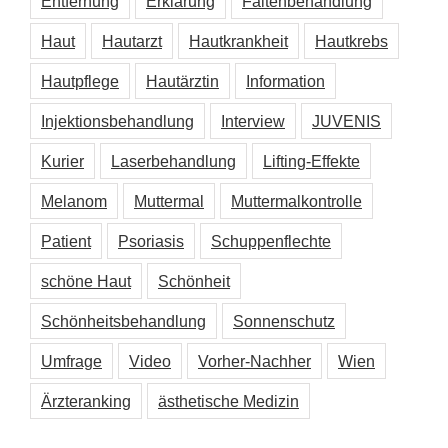
Entfernung
Erklärung
Faltenbehandlung
Haut
Hautarzt
Hautkrankheit
Hautkrebs
Hautpflege
Hautärztin
Information
Injektionsbehandlung
Interview
JUVENIS
Kurier
Laserbehandlung
Lifting-Effekte
Melanom
Muttermal
Muttermalkontrolle
Patient
Psoriasis
Schuppenflechte
schöne Haut
Schönheit
Schönheitsbehandlung
Sonnenschutz
Umfrage
Video
Vorher-Nachher
Wien
Ärzteranking
ästhetische Medizin