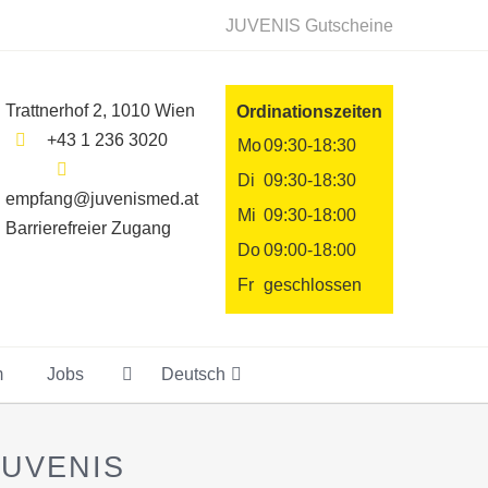
JUVENIS Gutscheine
Trattnerhof 2, 1010 Wien
Ordinationszeiten
+43 1 236 3020
Mo
09:30-18:30
Di
09:30-18:30
empfang@juvenismed.at
Mi
09:30-18:00
Barrierefreier Zugang
Do
09:00-18:00
Fr
geschlossen
m
Jobs
Deutsch
 JUVENIS