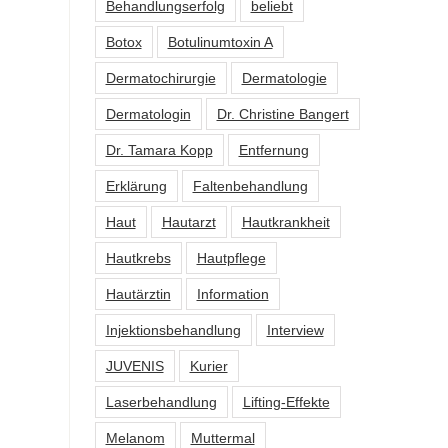
Behandlungserfolg
beliebt
Botox
Botulinumtoxin A
Dermatochirurgie
Dermatologie
Dermatologin
Dr. Christine Bangert
Dr. Tamara Kopp
Entfernung
Erklärung
Faltenbehandlung
Haut
Hautarzt
Hautkrankheit
Hautkrebs
Hautpflege
Hautärztin
Information
Injektionsbehandlung
Interview
JUVENIS
Kurier
Laserbehandlung
Lifting-Effekte
Melanom
Muttermal