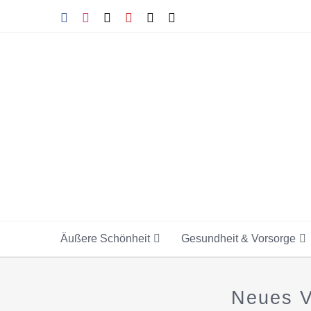
Skip
Facebook
Instagram
Tiktok
YouTube
X
E-
Mail
to
content
Äußere Schönheit
Gesundheit & Vorsorge
Neues V