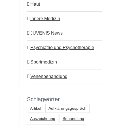
Hautarzt Notfall Wien: Wann
Microneedling: Wie
Haut
sollte man sofort handeln?
sich selbst regener
Innere Medizin
18.5.2026
11.5.2026
JUVENIS News
Psychiatrie und Psychotherapie
Sportmedizin
Venenbehandlung
Schlagwörter
Artikel
Aufklärungsgespräch
Auszeichnung
Behandlung