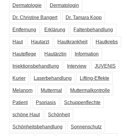
Dermatologie
Dermatologin
Dr. Christine Bangert
Dr. Tamara Kopp
Entfernung
Erklärung
Faltenbehandlung
Haut
Hautarzt
Hautkrankheit
Hautkrebs
Hautpflege
Hautärztin
Information
Injektionsbehandlung
Interview
JUVENIS
Kurier
Laserbehandlung
Lifting-Effekte
Melanom
Muttermal
Muttermalkontrolle
Patient
Psoriasis
Schuppenflechte
schöne Haut
Schönheit
Schönheitsbehandlung
Sonnenschutz