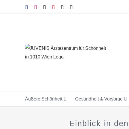
Skip
Facebook
Instagram
Tiktok
YouTube
X
E-
Mail
to
content
Äußere Schönheit
Gesundheit & Vorsorge
Einblick in de