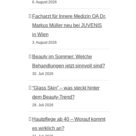
6. August 2026
Facharzt für Innere Medizin OA Dr.
Markus Müller neu bei JUVENIS
in Wien
3. August 2026
Hautarzt Notfall Wien: Wann
Microneedling: Wie
Beauty im Sommer: Welche
sollte man sofort handeln?
sich selbst regener
Behandlungen jetzt sinnvoll sind?
18.5.2026
11.5.2026
30. Juli 2026
“Glass Skin” – was steckt hinter
dem Beauty-Trend?
28. Juli 2026
Hautpflege ab 40 – Worauf kommt
es wirklich an?