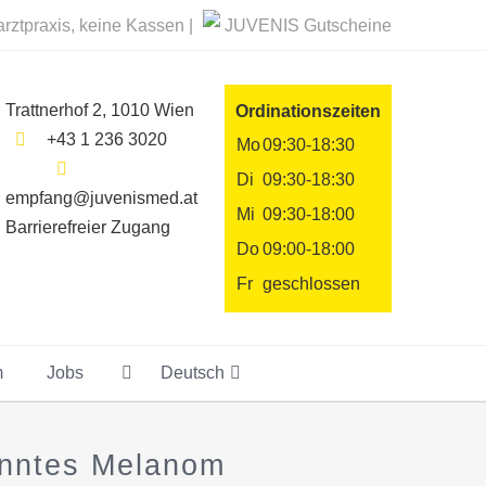
rztpraxis, keine Kassen |
JUVENIS Gutscheine
Trattnerhof 2, 1010 Wien
Ordinationszeiten
+43 1 236 3020
Mo
09:30-18:30
Di
09:30-18:30
empfang@juvenismed.at
Mi
09:30-18:00
Barrierefreier Zugang
Do
09:00-18:00
Fr
geschlossen
m
Jobs
Deutsch
kanntes Melanom