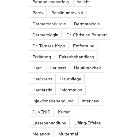
Behandlungserfolg
beliebt
Botox
Botulinumtoxin A
Dermatochirurgie
Dermatologie
Dermatologin
Dr. Christine Bangert
Dr. Tamara Kopp
Entfernung
Erklärung
Faltenbehandlung
Haut
Hautarzt
Hautkrankheit
Hautkrebs
Hautpflege
Hautärztin
Information
Injektionsbehandlung
Interview
JUVENIS
Kurier
Laserbehandlung
Lifting-Effekte
Melanom
Muttermal