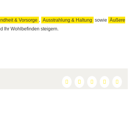
ndheit & Vorsorge
,
Ausstrahlung & Haltung
sowie
Äußere
nd Ihr Wohlbefinden steigern.
Facebook
X
Reddit
LinkedIn
Pintere