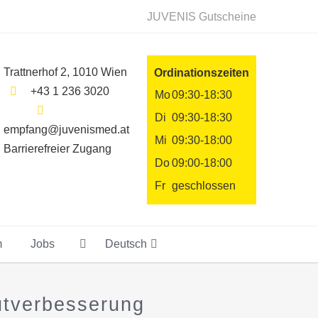
JUVENIS Gutscheine
Trattnerhof 2, 1010 Wien
Ordinationszeiten
+43 1 236 3020
Mo
09:30-18:30
Di
09:30-18:30
empfang@juvenismed.at
Mi
09:30-18:00
Barrierefreier Zugang
Do
09:00-18:00
Fr
geschlossen
m
Jobs
Deutsch
utverbesserung