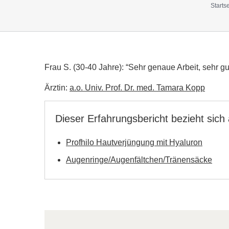
Startse
Frau S. (30-40 Jahre): “Sehr genaue Arbeit, sehr g
Ärztin:
a.o. Univ. Prof. Dr. med. Tamara Kopp
Dieser Erfahrungsbericht bezieht sich
Profhilo Hautverjüngung mit Hyaluron
Augenringe/Augenfältchen/Tränensäcke