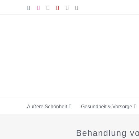
Skip
Facebook
Instagram
Tiktok
YouTube
X
E-
Mail
to
content
Äußere Schönheit
Gesundheit & Vorsorge
Behandlung vo