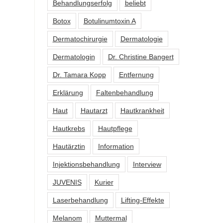
Behandlungserfolg
beliebt
Botox
Botulinumtoxin A
Dermatochirurgie
Dermatologie
Dermatologin
Dr. Christine Bangert
Dr. Tamara Kopp
Entfernung
Erklärung
Faltenbehandlung
Haut
Hautarzt
Hautkrankheit
Hautkrebs
Hautpflege
Hautärztin
Information
Injektionsbehandlung
Interview
JUVENIS
Kurier
Laserbehandlung
Lifting-Effekte
Melanom
Muttermal