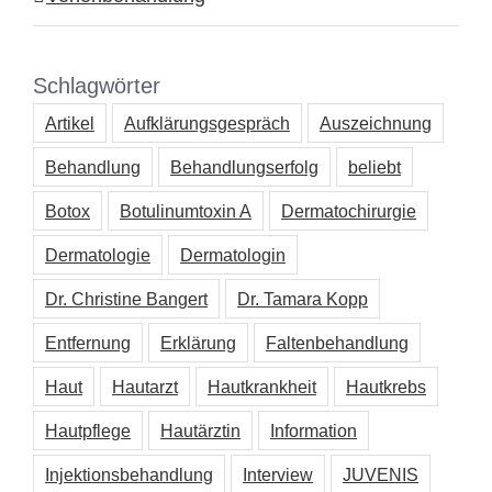
Schlagwörter
Artikel
Aufklärungsgespräch
Auszeichnung
Behandlung
Behandlungserfolg
beliebt
Botox
Botulinumtoxin A
Dermatochirurgie
Dermatologie
Dermatologin
Dr. Christine Bangert
Dr. Tamara Kopp
Entfernung
Erklärung
Faltenbehandlung
Haut
Hautarzt
Hautkrankheit
Hautkrebs
Hautpflege
Hautärztin
Information
Injektionsbehandlung
Interview
JUVENIS