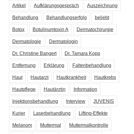
Artikel
Aufklärungsgespräch
Auszeichnung
Behandlung
Behandlungserfolg
beliebt
Botox
Botulinumtoxin A
Dermatochirurgie
Dermatologie
Dermatologin
Dr. Christine Bangert
Dr. Tamara Kopp
Entfernung
Erklärung
Faltenbehandlung
Haut
Hautarzt
Hautkrankheit
Hautkrebs
Hautpflege
Hautärztin
Information
Injektionsbehandlung
Interview
JUVENIS
Kurier
Laserbehandlung
Lifting-Effekte
Melanom
Muttermal
Muttermalkontrolle