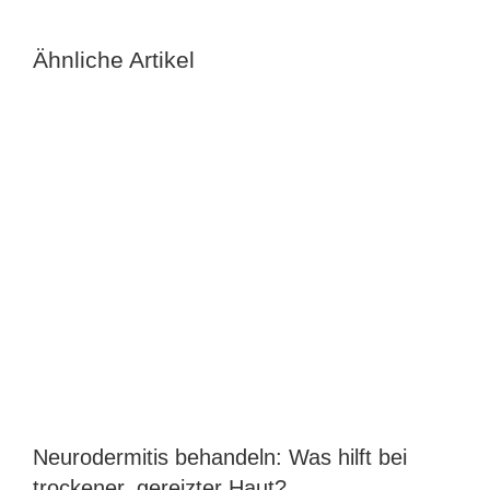
Ähnliche Artikel
Neurodermitis behandeln: Was hilft bei
B
trockener, gereizter Haut?