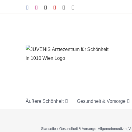
Skip
Facebook
Instagram
Tiktok
YouTube
X
E-
Mail
to
content
Äußere Schönheit
Gesundheit & Vorsorge
Startseite
Gesundheit & Vorsorge
Allgemeinmedizin
Vo