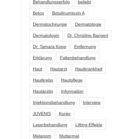
Behandlungserfolg
beliebt
Botox
Botulinumtoxin A
Dermatochirurgie
Dermatologie
Dermatologin
Dr. Christine Bangert
Dr. Tamara Kopp
Entfernung
Erklärung
Faltenbehandlung
Haut
Hautarzt
Hautkrankheit
Hautkrebs
Hautpflege
Hautärztin
Information
Injektionsbehandlung
Interview
JUVENIS
Kurier
Laserbehandlung
Lifting-Effekte
Melanom
Muttermal