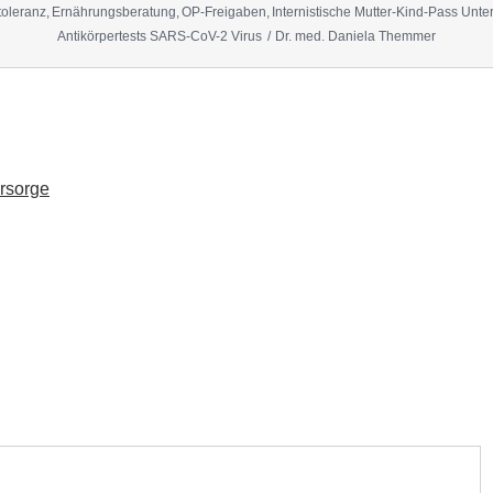
toleranz
Ernährungsberatung
OP-Freigaben
Internistische Mutter-Kind-Pass Un
Antikörpertests SARS-CoV-2 Virus
Dr. med. Daniela Themmer
rsorge