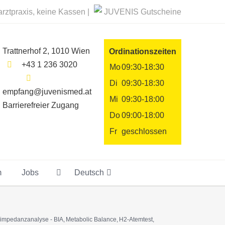
rztpraxis, keine Kassen |
JUVENIS Gutscheine
Trattnerhof 2, 1010 Wien
Ordinationszeiten
+43 1 236 3020
Mo
09:30-18:30
Di
09:30-18:30
empfang@juvenismed.at
Mi
09:30-18:00
Barrierefreier Zugang
Do
09:00-18:00
Fr
geschlossen
m
Jobs
Deutsch
impedanzanalyse - BIA
Metabolic Balance
H2-Atemtest