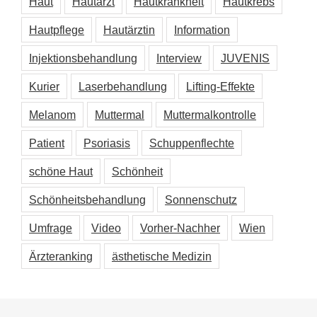
Haut
Hautarzt
Hautkrankheit
Hautkrebs
Hautpflege
Hautärztin
Information
Injektionsbehandlung
Interview
JUVENIS
Kurier
Laserbehandlung
Lifting-Effekte
Melanom
Muttermal
Muttermalkontrolle
Patient
Psoriasis
Schuppenflechte
schöne Haut
Schönheit
Schönheitsbehandlung
Sonnenschutz
Umfrage
Video
Vorher-Nachher
Wien
Ärzteranking
ästhetische Medizin