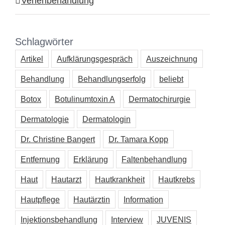
Venenbehandlung
Schlagwörter
Artikel
Aufklärungsgespräch
Auszeichnung
Behandlung
Behandlungserfolg
beliebt
Botox
Botulinumtoxin A
Dermatochirurgie
Dermatologie
Dermatologin
Dr. Christine Bangert
Dr. Tamara Kopp
Entfernung
Erklärung
Faltenbehandlung
Haut
Hautarzt
Hautkrankheit
Hautkrebs
Hautpflege
Hautärztin
Information
Injektionsbehandlung
Interview
JUVENIS