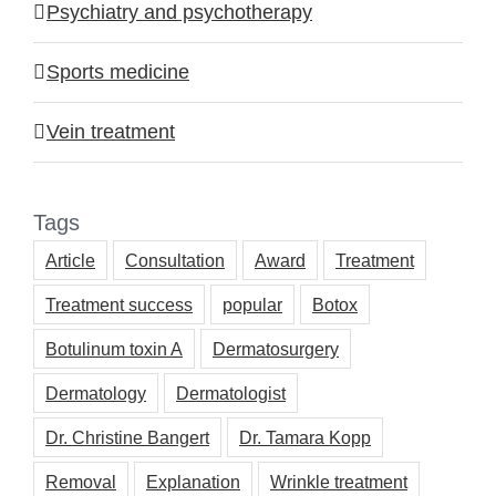
Psychiatry and psychotherapy
Sports medicine
Vein treatment
Tags
Article
Consultation
Award
Treatment
Treatment success
popular
Botox
Botulinum toxin A
Dermatosurgery
Dermatology
Dermatologist
Dr. Christine Bangert
Dr. Tamara Kopp
Removal
Explanation
Wrinkle treatment