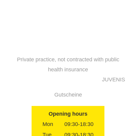
Skip
to
content
Private practice, not contracted with public
health insurance
JUVENIS
Gutscheine
Opening hours
Mon
09:30-18:30
Tue
09:30-18:30