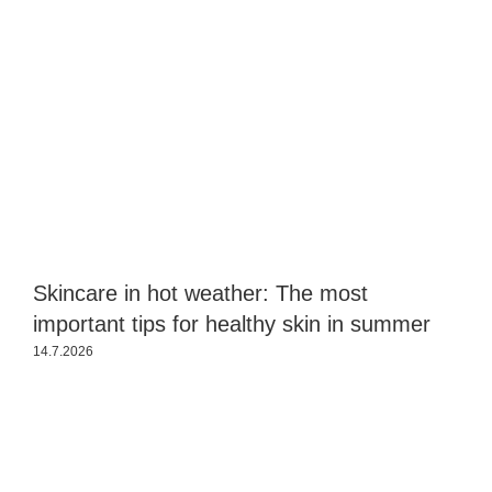
Skincare in hot weather: The most
S
important tips for healthy skin in summer
s
14.7.2026
2