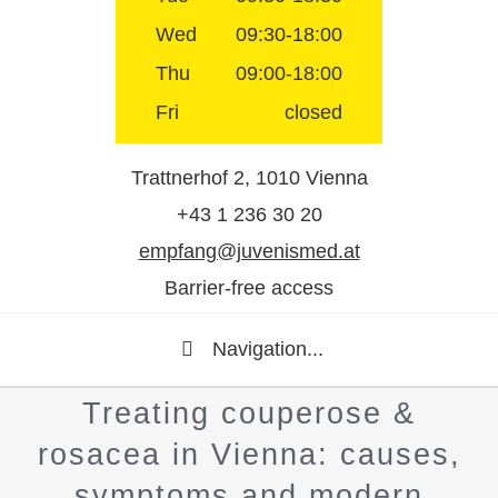
Wed
09:30-18:00
Thu
09:00-18:00
Fri
closed
Trattnerhof 2, 1010 Vienna
+43 1 236 30 20
empfang@juvenismed.at
Barrier-free access
Navigation...
Treating couperose &
rosacea in Vienna: causes,
symptoms and modern