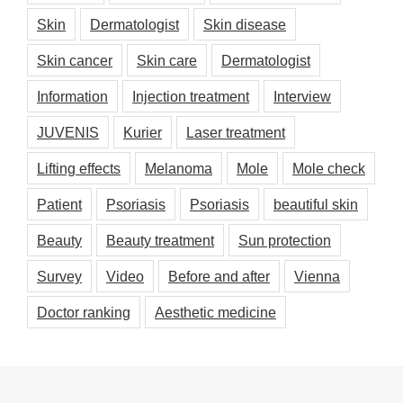
Skin
Dermatologist
Skin disease
Skin cancer
Skin care
Dermatologist
Information
Injection treatment
Interview
JUVENIS
Kurier
Laser treatment
Lifting effects
Melanoma
Mole
Mole check
Patient
Psoriasis
Psoriasis
beautiful skin
Beauty
Beauty treatment
Sun protection
Survey
Video
Before and after
Vienna
Doctor ranking
Aesthetic medicine